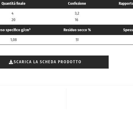
Quantità finale
Confezione
Rapporto
4
3,2
20
16
eso specifico g/cm³
Residuo secco %
Spess
1,08
51
SCARICA LA SCHEDA PRODOTTO