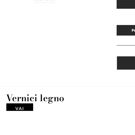
P
Vernici legno
VAI