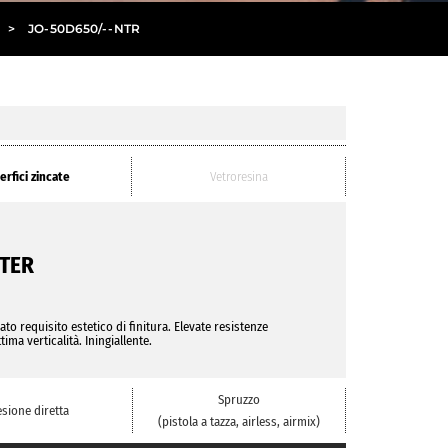
>
JO
-
50D650/
- -
NTR
erfici zincate
Vetroresina
RTER
ato requisito estetico di finitura. Elevate resistenze
ma verticalità. Iningiallente.
Spruzzo
sione diretta
(pistola a tazza, airless, airmix)