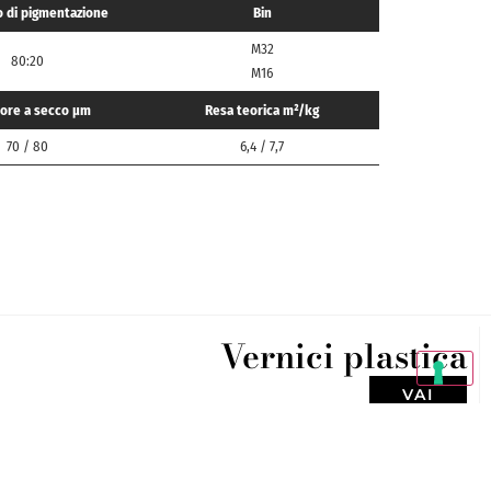
 di pigmentazione
Bin
M32
80:20
M16
ore a secco μm
Resa teorica m²/kg
70 / 80
6,4 / 7,7
Vernici plastica
VAI