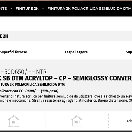
ENTE
>
FINITURE 2K
>
FINITURA 2K POLIACRILICA SEMILUCIDA DTM
E 2K
Superfici ferrose
Leghe leggere
Sup
O
–
50D650/
– –
NTR
K SB DTM ACRYLTOP – CP – SEMIGLOSSY CONVE
ITURA 2K POLIACRILICA SEMILUCIDA DTM
alizzare con FC—D600/—– (10% peso)
verter di natura acrilica per finiture semilucide da utilizzarsi ove sia richiesto un elev
miche e meccaniche. Strenua resistenza agli agenti atmosferici. Buona distensione. Otti
Ade