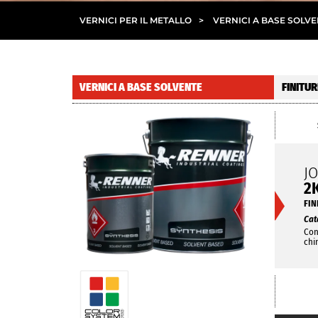
VERNICI PER IL METALLO
>
VERNICI A BASE SOLV
VERNICI A BASE SOLVENTE
FINITUR
J
2
FIN
Cat
Con
chi