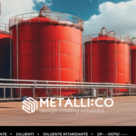
ENTE
>
DILUENTI
>
DILUENTE RITARDANTE
>
DF
- - -
D070/
- - -
- -