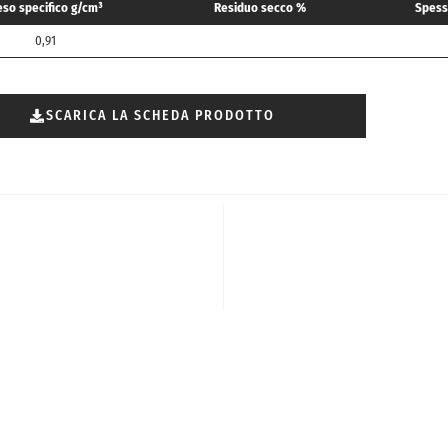
eso specifico g/cm³
Residuo secco %
Spess
0,91
SCARICA LA SCHEDA PRODOTTO