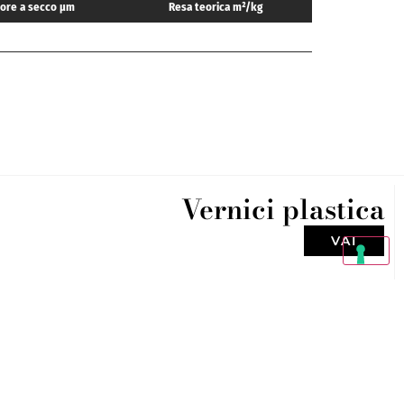
ore a secco μm
Resa teorica m²/kg
Vernici plastica
VAI