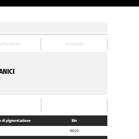
erfici zincate
Vetroresina
ANICI
 di pigmentazione
Bin
M020