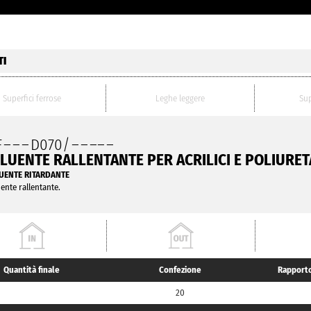
TI
Superfici ferrose
Leghe leggere
Sup
F
– – –
D070/
– – –
– –
ILUENTE RALLENTANTE PER ACRILICI E POLIURET
UENTE RITARDANTE
uente rallentante.
Quantità finale
Confezione
Rapporto
20