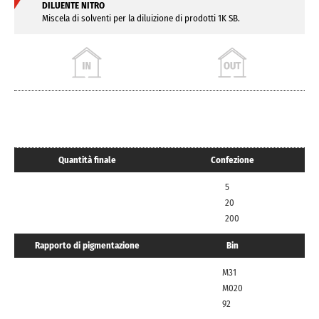
DILUENTE NITRO
Miscela di solventi per la diluizione di prodotti 1K SB.
Quantità finale
Confezione
5
20
200
Rapporto di pigmentazione
Bin
M31
M020
92