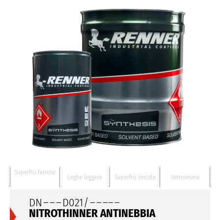
Superfici ferrose
Leghe leggere
Superfici zincate
Vetroresina
DN
– – –
D021/
– – –
– –
NITROTHINNER ANTINEBBIA