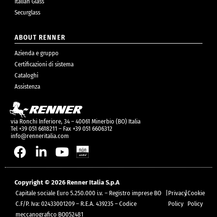
Italian Glass
Securglass
ABOUT RENNER
Azienda e gruppo
Certificazioni di sistema
Cataloghi
Assistenza
via Ronchi Inferiore, 34 – 40061 Minerbio (BO) Italia
Tel +39 051 6618211 – Fax +39 051 6606312
info@renneritalia.com
Copyright © 2026 Renner Italia S.p.A
Capitale sociale Euro 5.250.000 i.v. – Registro imprese BO
|
Privacy
|
Cookie
C.F/P. Iva: 02433001209 – R.E.A. 439235 – Codice
Policy
Policy
meccanografico BO052481