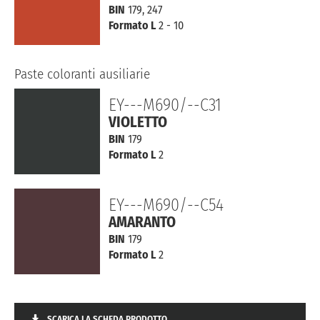
BIN
179, 247
Formato L
2 - 10
Paste coloranti ausiliarie
EY---M690/--C31
VIOLETTO
BIN
179
Formato L
2
EY---M690/--C54
AMARANTO
BIN
179
Formato L
2
SCARICA LA SCHEDA PRODOTTO