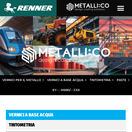
VERNICI PER IL METALLO
>
VERNICI A BASE ACQUA
>
TINTOMETRIA
>
PASTE
>
EY
- - -
M690/
- -
CXX
VERNICI A BASE ACQUA
TINTOMETRIA