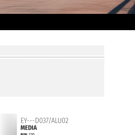
EY---D037/ALU02
MEDIA
BIN
179