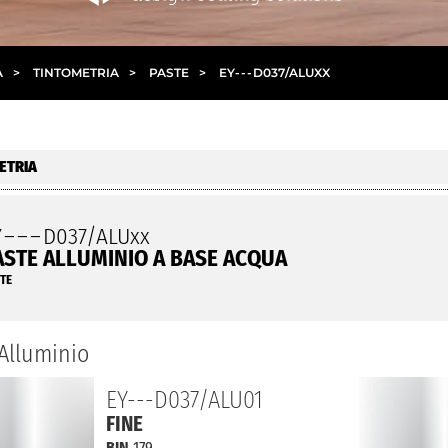
A
>
TINTOMETRIA
>
PASTE
>
EY
- - -
D037/ALUXX
ETRIA
Y
– – –
D037/ALUxx
ASTE ALLUMINIO A BASE ACQUA
TE
Alluminio
EY---D037/ALU01
FINE
BIN
179