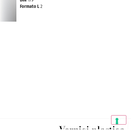
Formato L
2
Vernici plastica