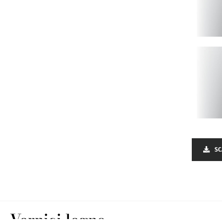
SC
Vernici legno