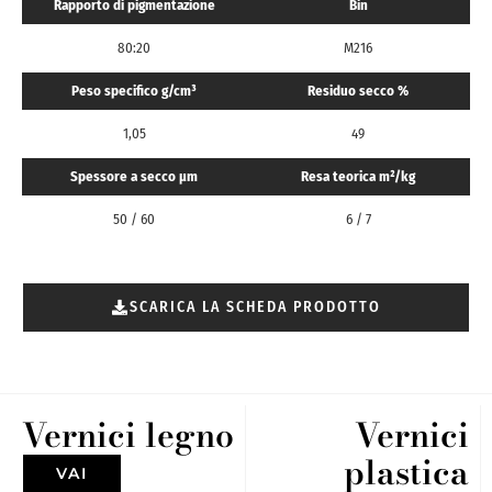
Rapporto di pigmentazione
Bin
80:20
M216
Peso specifico g/cm³
Residuo secco %
1,05
49
Spessore a secco μm
Resa teorica m²/kg
50 / 60
6 / 7
SCARICA LA SCHEDA PRODOTTO
Vernici legno
Vernici
plastica
VAI