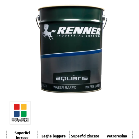
Superfici
Leghe leggere
Superfici zincate
Vetroresina
ferrose