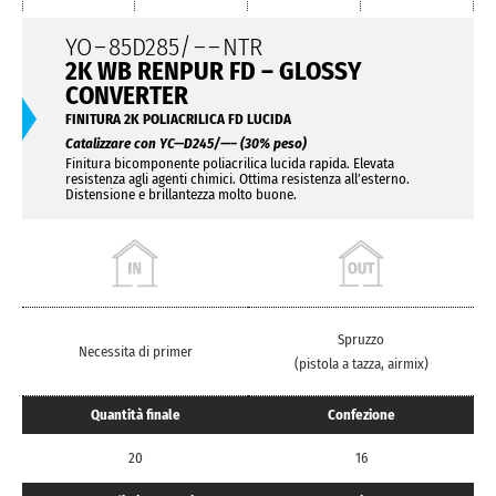
YO
–
85D285/
– –
NTR
2K WB RENPUR FD – GLOSSY
CONVERTER
FINITURA 2K POLIACRILICA FD LUCIDA
Catalizzare con YC—D245/—– (30% peso)
Finitura bicomponente poliacrilica lucida rapida. Elevata
resistenza agli agenti chimici. Ottima resistenza all’esterno.
Distensione e brillantezza molto buone.
Spruzzo
Necessita di primer
(pistola a tazza, airmix)
Quantità finale
Confezione
20
16