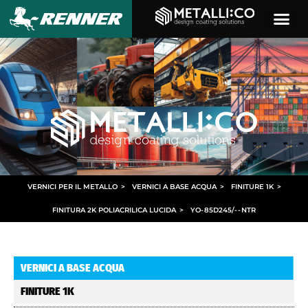
VERNICI PER IL METALLO
>
VERNICI A BASE ACQUA
>
FINITURE 1K
>
FINITURA 2K POLIACRILICA LUCIDA
>
YO
-
85D245/
- -
NTR
VERNICI A BASE ACQUA
FINITURE 1K