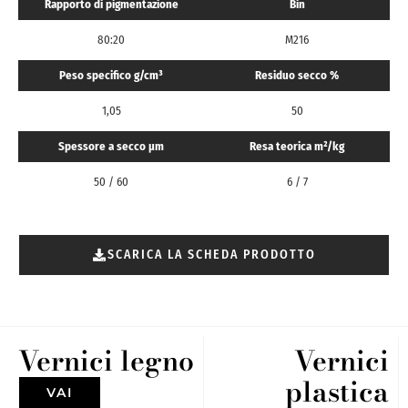
Rapporto di pigmentazione
Bin
80:20
M216
Peso specifico g/cm³
Residuo secco %
1,05
50
Spessore a secco μm
Resa teorica m²/kg
50 / 60
6 / 7
SCARICA LA SCHEDA PRODOTTO
Vernici legno
Vernici
plastica
VAI