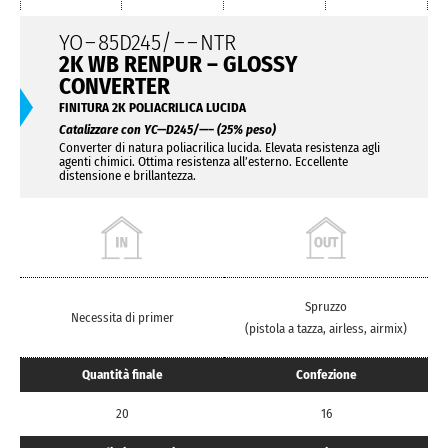
YO
–
85D245/
– –
NTR
2K WB RENPUR – GLOSSY
CONVERTER
FINITURA 2K POLIACRILICA LUCIDA
Catalizzare con YC—D245/—– (25% peso)
Converter di natura poliacrilica lucida. Elevata resistenza agli
agenti chimici. Ottima resistenza all’esterno. Eccellente
distensione e brillantezza.
Spruzzo
Necessita di primer
(pistola a tazza, airless, airmix)
Quantità finale
Confezione
20
16