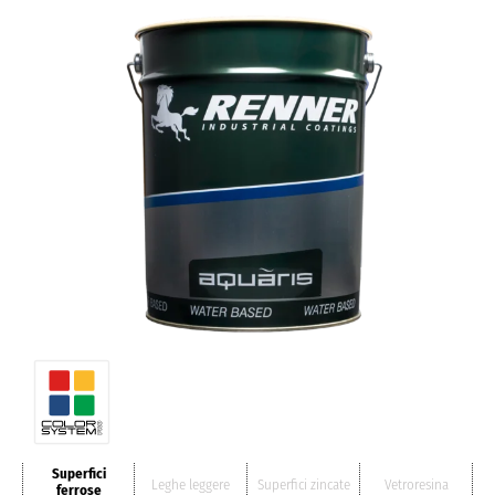
Superfici
Leghe leggere
Superfici zincate
Vetroresina
ferrose