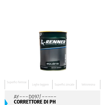
Superfici ferrose
Leghe leggere
Superfici zincate
Vetroresina
AY
– – –
D097/
– – –
– –
CORRETTORE DI PH