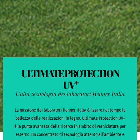
ULTIMATE PROTECTION
UV
+
L'alta tecnologia dei laboratori Renner Italia
La missione dei laboratori Renner Italia è fissare nel tempo la
bellezza delle realizzazioni in legno. Ultimate Protection UV+
è la punta avanzata della ricerca in ambito di verniciatura per
esterno. Un concentrato di tecnologia attento all’ambiente e