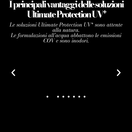
I principali vantaggi delle soluzioni
Ultimate Protection UV
+
IDRO-OLI IBRIDI PER ESTERNO
Le soluzioni Ultimate Protection UV
sono attente
+
ULTIMATE PROTECTION
alla natura.
UV
Le formulazioni all’acqua abbattono le emissioni
+
COV e sono inodori.
Non necessitano di
carteggiatura