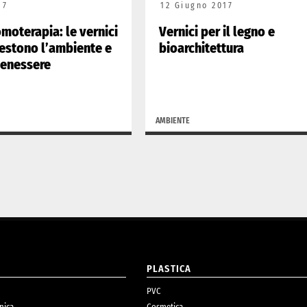
17
12 Giugno 2017
omoterapia: le vernici
Vernici per il legno e
vestono l’ambiente e
bioarchitettura
benessere
AMBIENTE
O
PLASTICA
PVC
nica
Cosmetica