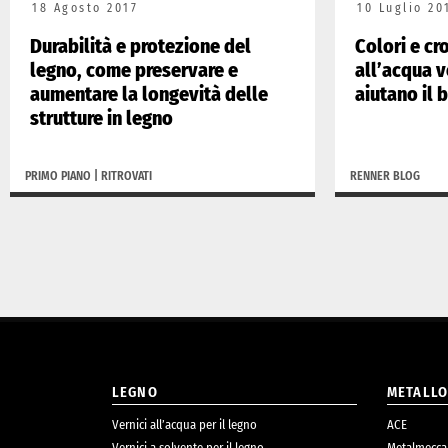
18 Agosto 2017
10 Luglio 20
Durabilità e protezione del
Colori e cr
legno, come preservare e
all’acqua 
aumentare la longevità delle
aiutano il 
strutture in legno
PRIMO PIANO
|
RITROVATI
RENNER BLOG
LEGNO
METALL
Vernici all’acqua per il legno
ACE
Vernici a solvente per il legno
Metalmecca