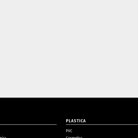
O
PLASTICA
PVC
nica
Cosmetica