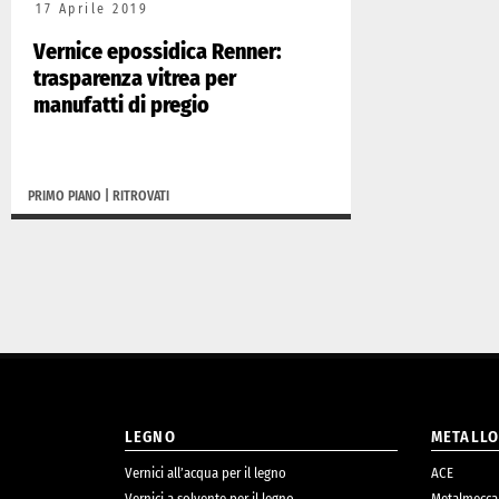
17 Aprile 2019
Vernice epossidica Renner:
trasparenza vitrea per
manufatti di pregio
PRIMO PIANO
|
RITROVATI
LEGNO
METALL
Vernici all’acqua per il legno
ACE
Vernici a solvente per il legno
Metalmecca