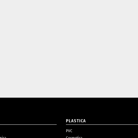
O
PLASTICA
PVC
nica
Cosmetica