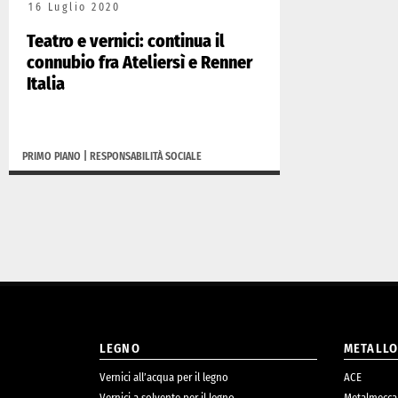
16 Luglio 2020
Teatro e vernici: continua il
connubio fra Ateliersì e Renner
Italia
PRIMO PIANO
|
RESPONSABILITÀ SOCIALE
LEGNO
METALL
Vernici all’acqua per il legno
ACE
Vernici a solvente per il legno
Metalmecca