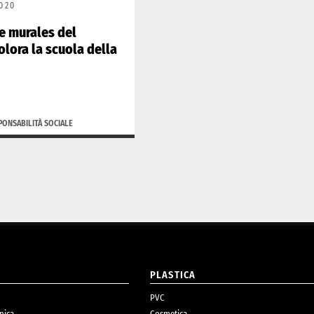
020
e murales del
olora la scuola della
PONSABILITÀ SOCIALE
O
PLASTICA
PVC
nica
Cosmetica