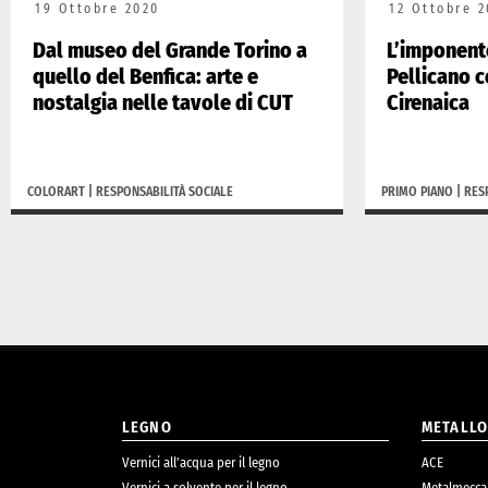
19 Ottobre 2020
12 Ottobre 2
Dal museo del Grande Torino a
L’imponent
quello del Benfica: arte e
Pellicano c
nostalgia nelle tavole di CUT
Cirenaica
COLORART
|
RESPONSABILITÀ SOCIALE
PRIMO PIANO
|
RES
LEGNO
METALL
Vernici all’acqua per il legno
ACE
Vernici a solvente per il legno
Metalmecca