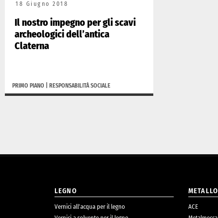
18 Giugno 2018
Il nostro impegno per gli scavi
archeologici dell’antica
Claterna
PRIMO PIANO
|
RESPONSABILITÀ SOCIALE
LEGNO
METALL
Vernici all’acqua per il legno
ACE
Vernici a solvente per il legno
Metalmecca