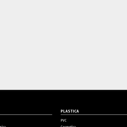
O
PLASTICA
PVC
nica
Cosmetica