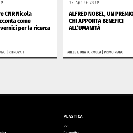
19
17 Aprile 2019
ore CNR Nicola
ALFRED NOBEL, UN PREMI
acconta come
CHI APPORTA BENEFICI
vernici per la ricerca
ALL’UMANITÀ
IANO
|
RITROVATI
MILLE E UNA FORMULA
|
PRIMO PIANO
O
PLASTICA
PVC
nica
Cosmetica