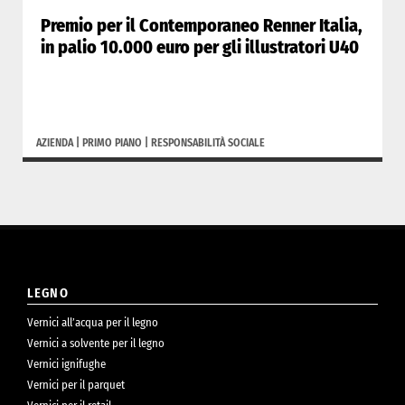
Premio per il Contemporaneo Renner Italia,
in palio 10.000 euro per gli illustratori U40
AZIENDA
|
PRIMO PIANO
|
RESPONSABILITÀ SOCIALE
LEGNO
Vernici all’acqua per il legno
Vernici a solvente per il legno
Vernici ignifughe
Vernici per il parquet