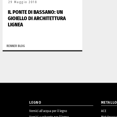
29 Maggio 2018
IL PONTE DI BASSANO: UN
GIOIELLO DI ARCHITETTURA
LIGNEA
RENNER BLOG
LEGNO
METALL
Vernici all’acqua per il legno
ACE
Vernici a solvente per il legno
Metalmecca