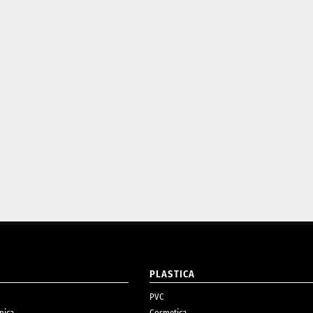
O
PLASTICA
PVC
nica
Cosmetica