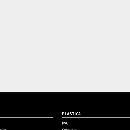
O
PLASTICA
PVC
nica
Cosmetica