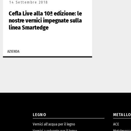
14 Settembre 2018
Cefla Live alla 10ª edizione: le
nostre vernici impegnate sulla
linea Smartedge
AZIENDA
LEGNO
METALL
Vernici all’acqua per il legno
ACE
Vernici a solvente per il legno
Metalmecca