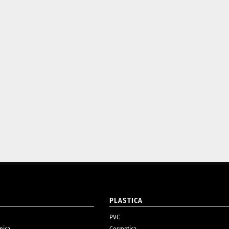
O
PLASTICA
PVC
nica
Cosmetica