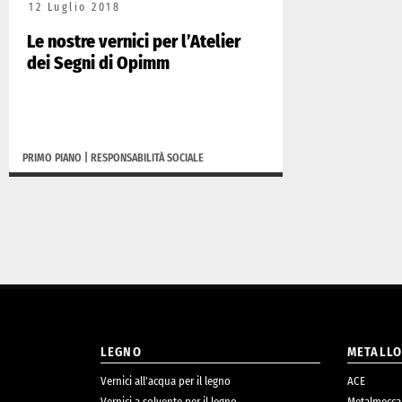
12 Luglio 2018
Le nostre vernici per l’Atelier
dei Segni di Opimm
PRIMO PIANO
|
RESPONSABILITÀ SOCIALE
LEGNO
METALL
Vernici all’acqua per il legno
ACE
Vernici a solvente per il legno
Metalmecca