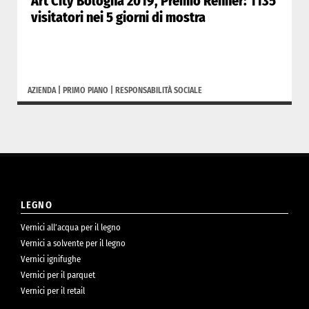
Art City Bologna 2019, Premio Renner: 1135
visitatori nei 5 giorni di mostra
AZIENDA
|
PRIMO PIANO
|
RESPONSABILITÀ SOCIALE
LEGNO
Vernici all’acqua per il legno
Vernici a solvente per il legno
Vernici ignifughe
Vernici per il parquet
Vernici per il retail