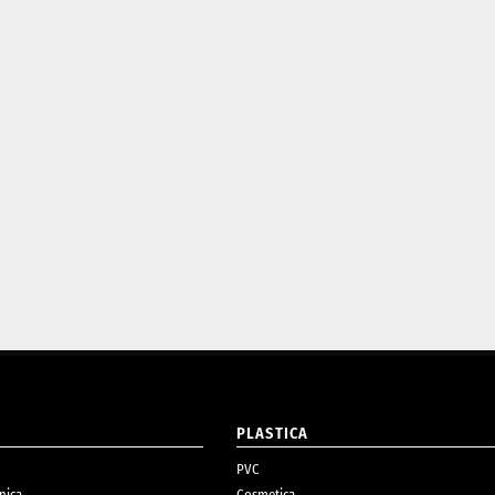
O
PLASTICA
PVC
nica
Cosmetica