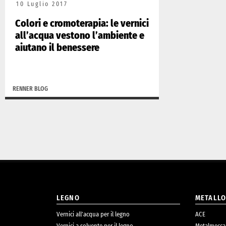
10 Luglio 2017
Colori e cromoterapia: le vernici
all’acqua vestono l’ambiente e
aiutano il benessere
RENNER BLOG
LEGNO
METALL
Vernici all’acqua per il legno
ACE
Vernici a solvente per il legno
Metalmecca