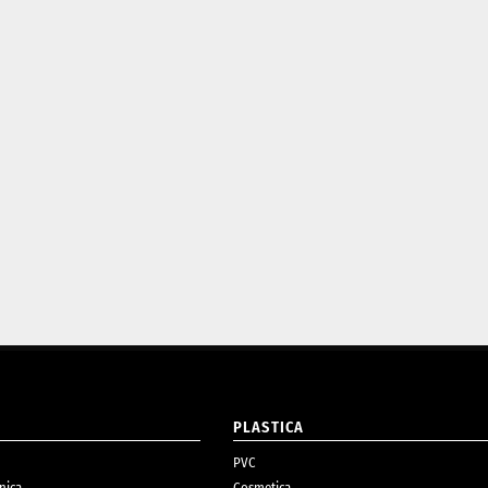
O
PLASTICA
PVC
nica
Cosmetica