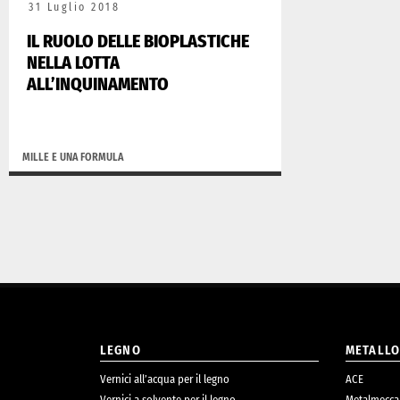
31 Luglio 2018
IL RUOLO DELLE BIOPLASTICHE
NELLA LOTTA
ALL’INQUINAMENTO
MILLE E UNA FORMULA
LEGNO
METALL
Vernici all’acqua per il legno
ACE
Vernici a solvente per il legno
Metalmecca