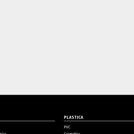
O
PLASTICA
PVC
nica
Cosmetica