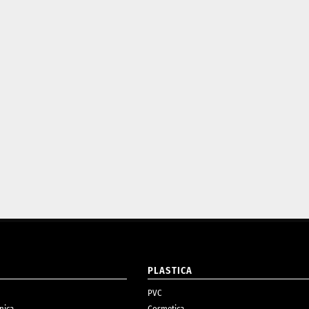
O
PLASTICA
PVC
nica
Cosmetica