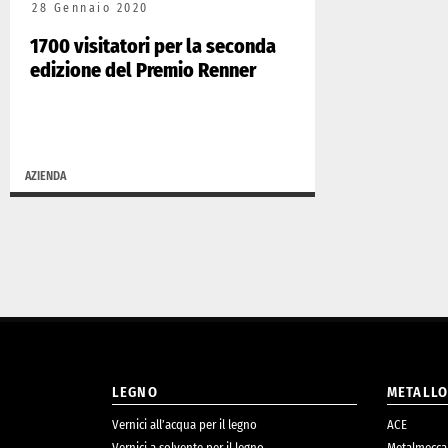
28 Gennaio 2020
1700 visitatori per la seconda
edizione del Premio Renner
AZIENDA
LEGNO
METALL
Vernici all’acqua per il legno
ACE
Vernici a solvente per il legno
Metalmecca