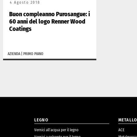
4 Agosto 2018
Buon compleanno Purosangue: i
60 anni del logo Renner Wood
Coatings
AZIENDA
|
PRIMO PIANO
LEGNO
METALL
Vernici all’acqua per il legno
ACE
Vernici a solvente per il legno
Metalmecca