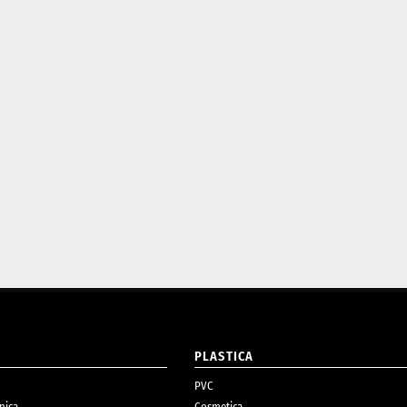
O
PLASTICA
PVC
nica
Cosmetica