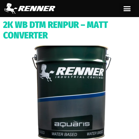
contenuto
2K WB DTM RENPUR – MATT
CONVERTER