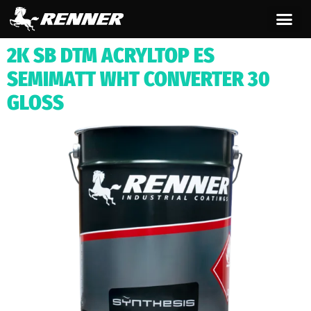
contenuto
2K SB DTM ACRYLTOP ES
SEMIMATT WHT CONVERTER 30
GLOSS