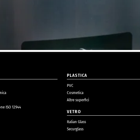
O
PLASTICA
PVC
nica
Cosmetica
Altre superfici
one ISO 12944
VETRO
Italian Glass
Securglass