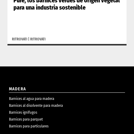
Pure, los barnices verdes de origen vegetal
para una industria sostenible
RITROVATI
|
RITROVATI
MADERA
Barnices al agua para madera
Barnices al disolvente para madera
Barnices ignífugos
Barnices para parquet
Barnices para particulares