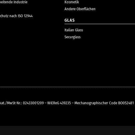
beitende Industrie
Kosmetik
Andere Oberflächen
chutz nach ISO 12944
GLAS
Italian Glass
Securglass
uerkat./MwSt-Nr.: 02433001209 – WiEReG 439235 – Mechanographischer Code BO052481