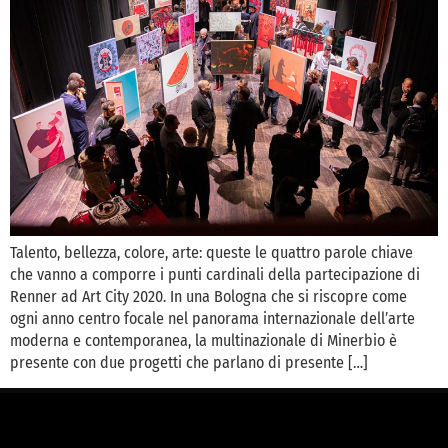
Talento, bellezza, colore, arte: queste le quattro parole chiave
che vanno a comporre i punti cardinali della partecipazione di
Renner ad Art City 2020. In una Bologna che si riscopre come
ogni anno centro focale nel panorama internazionale dell’arte
moderna e contemporanea, la multinazionale di Minerbio è
presente con due progetti che parlano di presente […]