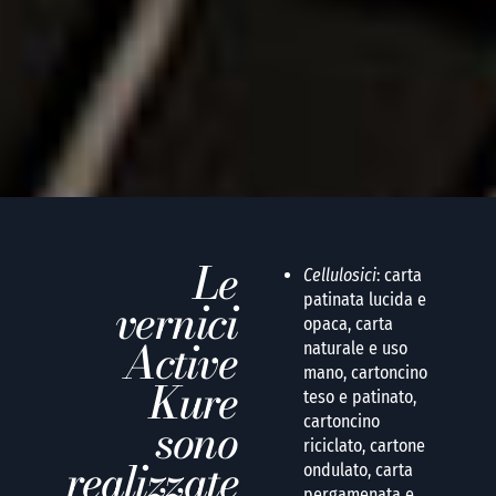
Le
Cellulosici
: carta
vernici
patinata lucida e
opaca, carta
Active
naturale e uso
mano, cartoncino
Kure
teso e patinato,
sono
cartoncino
riciclato, cartone
realizzate
ondulato, carta
pergamenata e