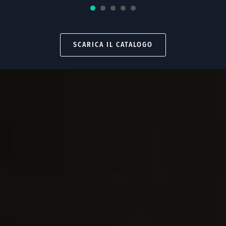
1
2
3
4
5
SCARICA IL CATALOGO