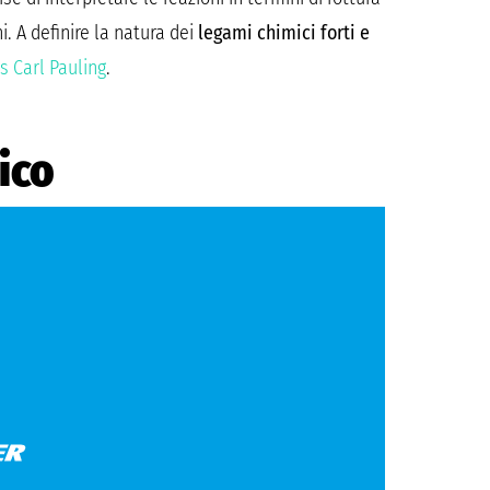
i. A definire la natura dei
legami chimici forti e
s Carl Pauling
.
ico