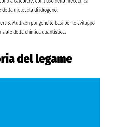
cono a calcolare, con l’uso della meccanica
e della molecola di idrogeno.
Robert S. Mulliken pongono le basi per lo sviluppo
enziale della chimica quantistica.
oria del legame