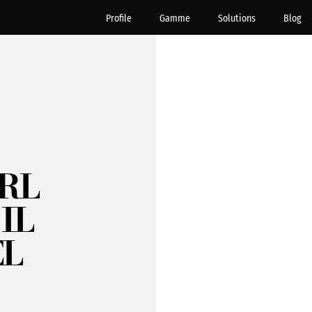
Profile
Gamme
Solutions
Blog
RL
IL
EL