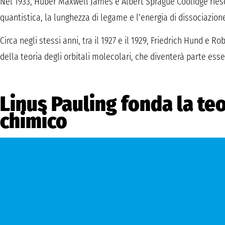
Nel 1933, Huber Maxwell James e Albert Sprague Coolidge ries
quantistica, la lunghezza di legame e l’energia di dissociazion
Circa negli stessi anni, tra il 1927 e il 1929, Friedrich Hund e 
della teoria degli orbitali molecolari, che diventerà parte ess
Linus Pauling fonda la te
chimico