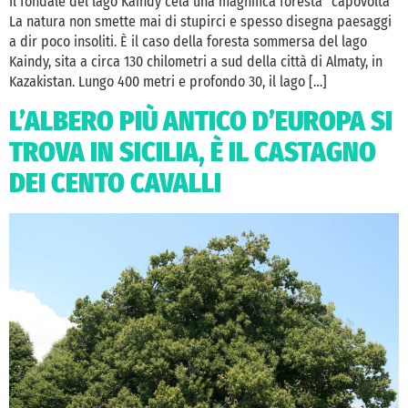
Il fondale del lago Kaindy cela una magnifica foresta “capovolta”
La natura non smette mai di stupirci e spesso disegna paesaggi
a dir poco insoliti. È il caso della foresta sommersa del lago
Kaindy, sita a circa 130 chilometri a sud della città di Almaty, in
Kazakistan. Lungo 400 metri e profondo 30, il lago […]
L’ALBERO PIÙ ANTICO D’EUROPA SI
TROVA IN SICILIA, È IL CASTAGNO
DEI CENTO CAVALLI