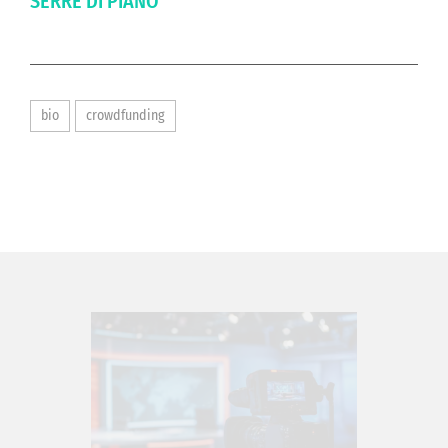
SERRE DI PIANO
bio
crowdfunding