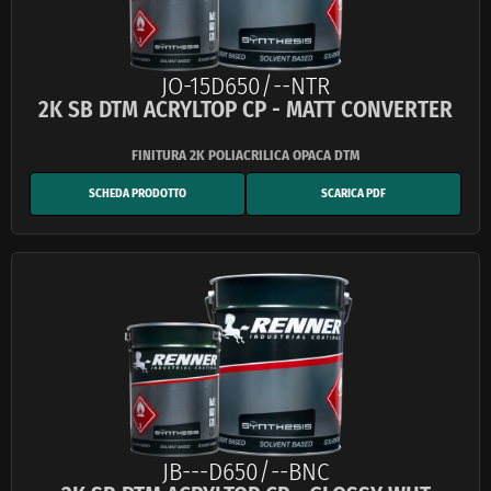
JO-15D650/--NTR
2K SB DTM ACRYLTOP CP - MATT CONVERTER
SCHEDA PRODOTTO
SCARICA PDF
JB---D650/--BNC