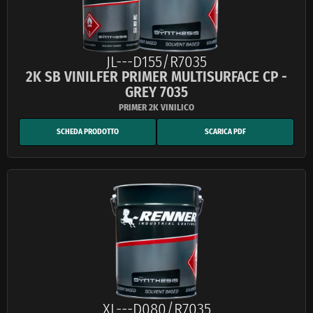
JL---D155/R7035
2K SB VINILFER PRIMER MULTISURFACE CP -
GREY 7035
SCHEDA PRODOTTO
SCARICA PDF
XL---D080/R7035